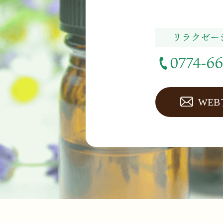
リラクゼー
0774-66
WE