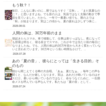
もう秋？！
毎日、こんなに暑いのに…暦ではもうすぐ「立秋」。「まだ真夏なの
に？」と思いますよね。でも昔の人は、気温ではなく太陽の動きで季
節を見ていました。だから、一年で一番暑い頃でも、暦の上では
「秋」が始まります。実はこの頃から、夏の疲れは少しずつ体に...
2026.08.01
人間の体は、30万年前のまま
朝起きたらスマホ。車で移動して、仕事は座りっぱなし。夜になって
も部屋は明るく、寝る前までスマホ。これが今では当たり前の毎日に
なりましたね。でも、人間の体は約30万年前から大きく変わっていな
いと言われています。30万年という長い時間をかけて、...
2026.07.28
あの「夏の音」、彼らにとっては「生きる目的」そ
のもの
朝から聞こえてくる蝉の大合唱。「あぁ、夏だなぁ。」毎年この声を
聞くと、なんだか嬉しくなります。実は、あれだけ鳴いているのはオ
スだけ。暑いから鳴いているのではなく、命をつなぐために、一生懸
命メスを呼んでいる声なんです。私たちは「夏の音」として...
2026.07.24