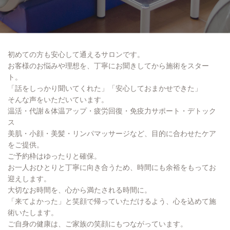
オンラインショップ
初めての方も安心して通えるサロンです。
Instagram
LINE
お客様のお悩みや理想を、丁寧にお聞きしてから施術をスター
ト。
「話をしっかり聞いてくれた」「安心しておまかせできた」
そんな声をいただいています。
温活・代謝＆体温アップ・疲労回復・免疫力サポート・デトック
ス
美肌・小顔・美髪・リンパマッサージなど、目的に合わせたケア
をご提供。
ご予約枠はゆったりと確保。
お一人おひとりと丁寧に向き合うため、時間にも余裕をもってお
迎えします。
大切なお時間を、心から満たされる時間に。
「来てよかった」と笑顔で帰っていただけるよう、心を込めて施
術いたします。
ご自身の健康は、ご家族の笑顔にもつながっています。